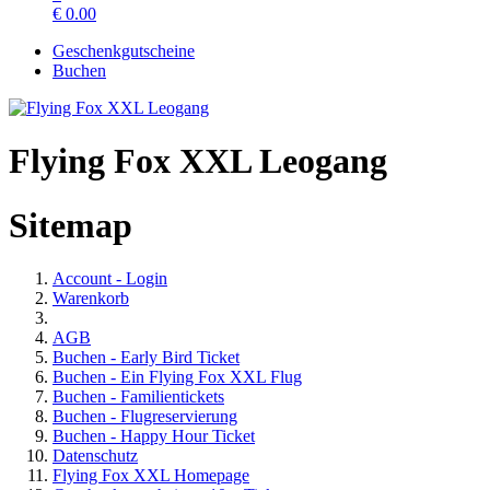
€
0.00
Geschenkgutscheine
Buchen
Flying Fox XXL Leogang
Sitemap
Account - Login
Warenkorb
AGB
Buchen - Early Bird Ticket
Buchen - Ein Flying Fox XXL Flug
Buchen - Familientickets
Buchen - Flugreservierung
Buchen - Happy Hour Ticket
Datenschutz
Flying Fox XXL Homepage